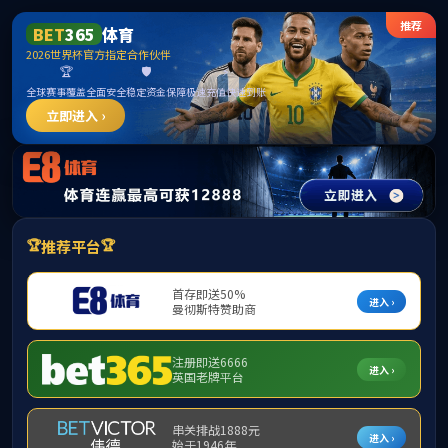
伟德国际1949始于英国
伟德国际1949(集团)公司官方网站_源自于1946
招标采购信息
当前位置：
首页
>
招标采购信息
>
结果公告
>
正文
2025年大学城校区校园网基础网络平台运维服
务项目结果公告
发布时间：2025-09-22
点击数：
次
2025年大学城校区校园网基础网络平台运维服务
项
目评审已结束，结果公告已发布。